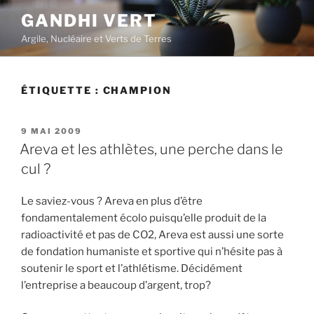
Aller
GANDHI VERT
au
Argile, Nucléaire et Verts de Terres
contenu
principal
ÉTIQUETTE :
CHAMPION
PUBLIÉ
9 MAI 2009
LE
Areva et les athlètes, une perche dans le
cul ?
Le saviez-vous ? Areva en plus d’être
fondamentalement écolo puisqu’elle produit de la
radioactivité et pas de CO2, Areva est aussi une sorte
de fondation humaniste et sportive qui n’hésite pas à
soutenir le sport et l’athlétisme. Décidément
l’entreprise a beaucoup d’argent, trop?