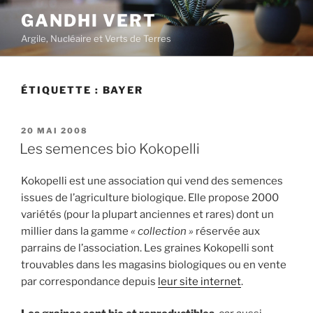
Aller
GANDHI VERT
au
Argile, Nucléaire et Verts de Terres
contenu
principal
ÉTIQUETTE :
BAYER
PUBLIÉ
20 MAI 2008
LE
Les semences bio Kokopelli
Kokopelli est une association qui vend des semences
issues de l’agriculture biologique. Elle propose 2000
variétés (pour la plupart anciennes et rares) dont un
millier dans la gamme
« collection »
réservée aux
parrains de l’association. Les graines Kokopelli sont
trouvables dans les magasins biologiques ou en vente
par correspondance depuis
leur site internet
.