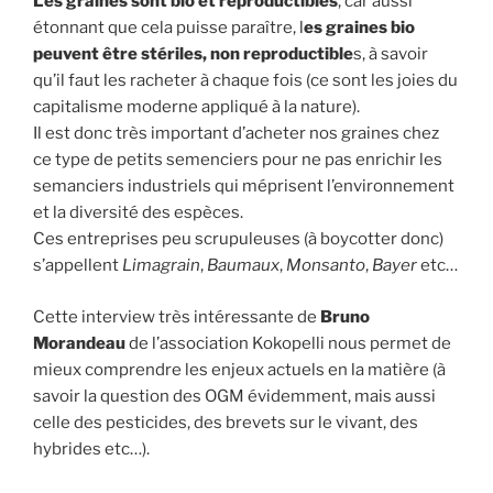
Les graines sont bio et reproductibles
, car aussi
étonnant que cela puisse paraître, l
es graines bio
peuvent être stériles, non reproductible
s, à savoir
qu’il faut les racheter à chaque fois (ce sont les joies du
capitalisme moderne appliqué à la nature).
Il est donc très important d’acheter nos graines chez
ce type de petits semenciers pour ne pas enrichir les
semanciers industriels qui méprisent l’environnement
et la diversité des espèces.
Ces entreprises peu scrupuleuses (à boycotter donc)
s’appellent
Limagrain
,
Baumaux
,
Monsanto
,
Bayer
etc…
Cette interview très intéressante de
Bruno
Morandeau
de l’association Kokopelli nous permet de
mieux comprendre les enjeux actuels en la matière (à
savoir la question des OGM évidemment, mais aussi
celle des pesticides, des brevets sur le vivant, des
hybrides etc…).