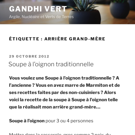
Aller
GANDHI VERT
au
Argile, Nucléaire et Verts de Terres
contenu
principal
ÉTIQUETTE :
ARRIÈRE GRAND-MÈRE
PUBLIÉ
29 OCTOBRE 2012
LE
Soupe à l’oignon traditionnelle
Vous voulez une Soupe à l’oignon traditionnelle ? A
l’ancienne ? Vous en avez marre de Marmiton et de
ses recettes faites par des non-cuisiniers ? Alors
voici la recette de la soupe à Soupe à l’oignon telle
que la réalisait mon arrière grand-mère…
Soupe à l’oignon
pour 3 ou 4 personnes
Mettre dans la casserole, gros comme 2 noix, du