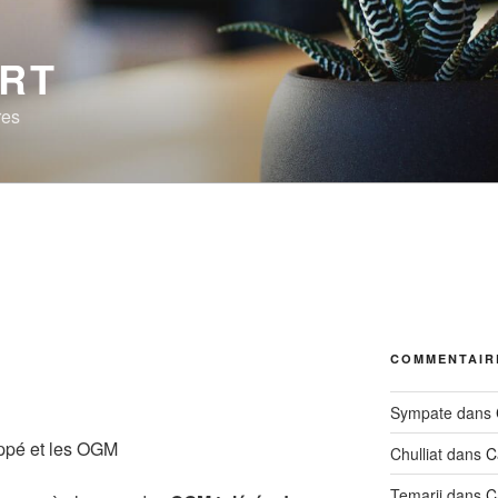
ERT
res
É
COMMENTAIR
Sympate
dans
Chulliat
dans
C
Temarii
dans
C