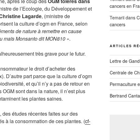
ne, après le coup des
OGM tolérés dans
cancers en Fra
nistre de l’Ecologie, du Développement et
Christine Lagarde
, (ministre de
Temarii
dans
C
orisent la culture d’ogm en France, selon
cancers
éléments de nature à remettre en cause
du maïs Monsanto dit MON810 ».
ARTICLES R
lheureusement très grave pour le futur.
Lettre de Gandh
consommateur le droit d’acheter des
Centrale de Ch
). D’autre part parce que la culture d’ogm
iodiversité, et qu’il n’y a pas de retour en
Permaculture et
s OGM sont dans la nature, il n’est plus
Bertrand Canta
ontaminent les plantes saines.
e, des études récentes faites sur des
és à la consommation de ces plantes. (
cf-