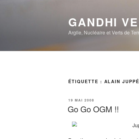
Aller
au
GANDHI V
contenu
principal
Argile, Nucléaire et Verts de Ter
ÉTIQUETTE :
ALAIN JUPP
PUBLIÉ
19 MAI 2008
LE
Go Go OGM !!