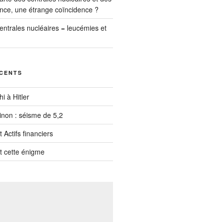
nce, une étrange coïncidence ?
entrales nucléaires = leucémies et
ÉCENTS
i à Hitler
inon : séisme de 5,2
 Actifs financiers
t cette énigme