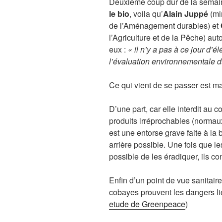
Deuxième coup dur de la semai
le bio
, voila qu’
Alain Juppé
(mi
de l’Aménagement durables) et
l’Agriculture et de la Pêche) aut
eux :
« il n’y a pas à ce jour d’
l’évaluation environnementale 
Ce qui vient de se passer est ma
D’une part, car elle interdit au 
produits irréprochables (normaux
est une entorse grave faite à la b
arrière possible. Une fois que le
possible de les éradiquer, ils c
Enfin d’un point de vue sanitair
cobayes prouvent les dangers li
etude de Greenpeace
)