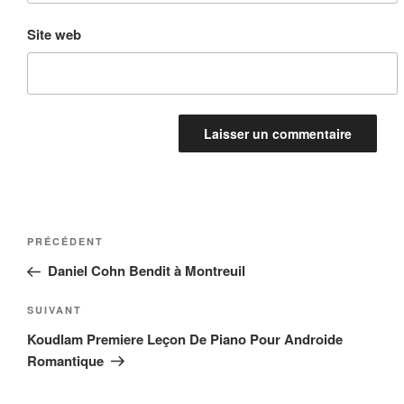
Site web
Navigation
Article
PRÉCÉDENT
de
précédent
Daniel Cohn Bendit à Montreuil
l’article
Article
SUIVANT
suivant
Koudlam Premiere Leçon De Piano Pour Androide
Romantique