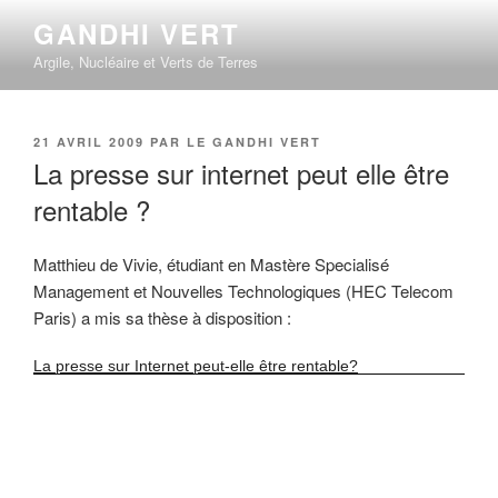
Aller
GANDHI VERT
au
Argile, Nucléaire et Verts de Terres
contenu
principal
PUBLIÉ
21 AVRIL 2009
PAR
LE GANDHI VERT
LE
La presse sur internet peut elle être
rentable ?
Matthieu de Vivie, étudiant en Mastère Specialisé
Management et Nouvelles Technologiques (HEC Telecom
Paris) a mis sa thèse à disposition :
La presse sur Internet peut-elle être rentable?