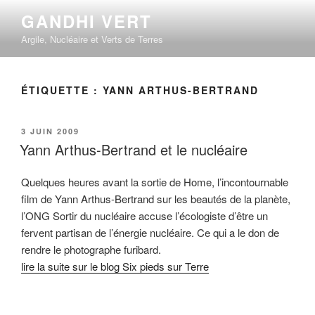
Aller
GANDHI VERT
au
Argile, Nucléaire et Verts de Terres
contenu
principal
ÉTIQUETTE :
YANN ARTHUS-BERTRAND
PUBLIÉ
3 JUIN 2009
LE
Yann Arthus-Bertrand et le nucléaire
Quelques heures avant la sortie de Home, l’incontournable
film de Yann Arthus-Bertrand sur les beautés de la planète,
l’ONG Sortir du nucléaire accuse l’écologiste d’être un
fervent partisan de l’énergie nucléaire. Ce qui a le don de
rendre le photographe furibard.
lire la suite sur le blog Six pieds sur Terre