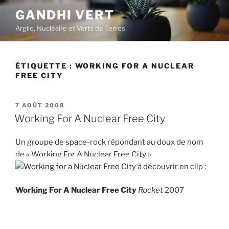
Aller
GANDHI VERT
au
Argile, Nucléaire et Verts de Terres
contenu
principal
ÉTIQUETTE :
WORKING FOR A NUCLEAR
FREE CITY
PUBLIÉ
7 AOÛT 2008
LE
Working For A Nuclear Free City
Un groupe de space-rock répondant au doux de nom
de « Working For A Nuclear Free City »
à découvrir en clip :
Working For A Nuclear Free City
Rocket
2007