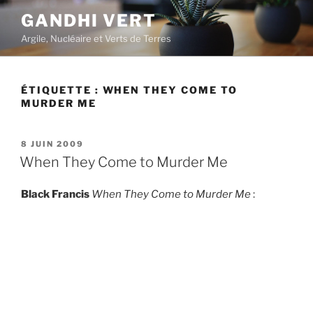
Aller
GANDHI VERT
au
Argile, Nucléaire et Verts de Terres
contenu
principal
ÉTIQUETTE :
WHEN THEY COME TO
MURDER ME
PUBLIÉ
8 JUIN 2009
LE
When They Come to Murder Me
Black Francis
When They Come to Murder Me
: