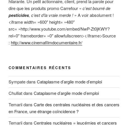
hilarante. Un petit actionnaire, client, prend la parole pour
dire que les produits promo Carrefour «
c’est bourré de
pesticides
, c’est d’la vraie merde !
» A voir absolument !
<iframe width= »600″ height= »480″
src= »http://www.youtube.com/embed/NwP-Zt0jKWY?
rel=0″ frameborder= »0″ allowfullscreen></iframe>Source
:
http://www.cinemafilmdocumentaire.fr/
COMMENTAIRES RÉCENTS
Sympate
dans
Cataplasme d’argile mode d’emploi
Chulliat
dans
Cataplasme d’argile mode d’emploi
Temarii
dans
Carte des centrales nucléaires et des cancers
en France, une étrange coïncidence ?
Temarii
dans
Centrales nucléaires = leucémies et cancers