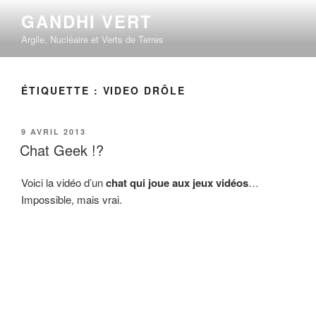
Aller
GANDHI VERT
au
Argile, Nucléaire et Verts de Terres
contenu
principal
ÉTIQUETTE :
VIDEO DRÔLE
PUBLIÉ
9 AVRIL 2013
LE
Chat Geek !?
Voici la vidéo d’un
chat qui joue aux jeux vidéos
…
Impossible, mais vrai.