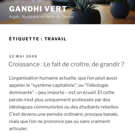
Aller
GANDHI VERT
au
Argile, Nucléaire et Verts de Terres
contenu
principal
ÉTIQUETTE :
TRAVAIL
PUBLIÉ
22 MAI 2008
LE
Croissance : Le fait de croître, de grandir ?
L’organisation humaine actuelle, que l’on peut aussi
appeler le “système capitaliste”, ou “l’idéologie
dominante” – peu importe – est un écueil. Et cette
parole n’est plus uniquement professée par des
idéologues communistes ou des étudiants rebelles.
C’est devenu une pensée ordinaire, presque banale,
mais que l’on ne prononce pas ou sans vraiment
articuler.