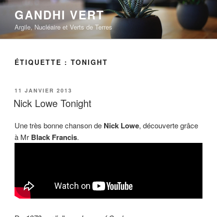
Aller
GANDHI VERT
au
Argile, Nucléaire et Verts de Terres
contenu
principal
ÉTIQUETTE :
TONIGHT
PUBLIÉ
11 JANVIER 2013
LE
Nick Lowe Tonight
Une très bonne chanson de
Nick Lowe
, découverte grâce
à Mr
Black Francis
.