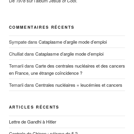
De
1978
sur l’album
Jesus of Cool
.
COMMENTAIRES RÉCENTS
Sympate
dans
Cataplasme d’argile mode d’emploi
Chulliat
dans
Cataplasme d’argile mode d’emploi
Temarii
dans
Carte des centrales nucléaires et des cancers
en France, une étrange coïncidence ?
Temarii
dans
Centrales nucléaires = leucémies et cancers
ARTICLES RÉCENTS
Lettre de Gandhi à Hitler
Centrale de Chinon : séisme de 5,2