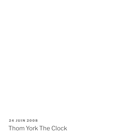
PUBLIÉ
24 JUIN 2008
LE
Thom York The Clock