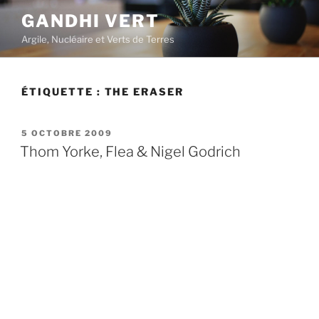
Aller
GANDHI VERT
au
Argile, Nucléaire et Verts de Terres
contenu
principal
ÉTIQUETTE :
THE ERASER
PUBLIÉ
5 OCTOBRE 2009
LE
Thom Yorke, Flea & Nigel Godrich