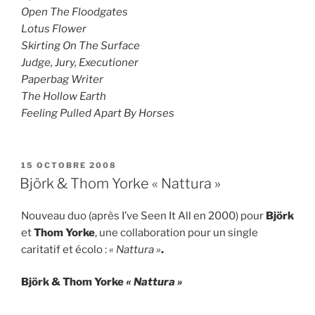
Open The Floodgates
Lotus Flower
Skirting On The Surface
Judge, Jury, Executioner
Paperbag Writer
The Hollow Earth
Feeling Pulled Apart By Horses
PUBLIÉ
15 OCTOBRE 2008
LE
Björk & Thom Yorke « Nattura »
Nouveau duo (après I’ve Seen It All en 2000) pour
Björk
et
Thom Yorke
, une collaboration pour un single
caritatif et écolo :
« Nattura »
.
Björk & Thom Yorke
« Nattura »