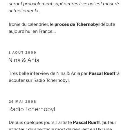
seront probablement supérieures à ce qui est mesuré
actuellement
« .
Ironie du calendrier, le
procès de Tchernobyl
débute
aujourd’hui en France…
PUBLIÉ
1 AOÛT 2009
LE
Nina & Ania
Très belle interview de Nina & Ania par
Pascal Rueff
,
à
écouter sur Radio Tchernobyl
.
PUBLIÉ
26 MAI 2008
LE
Radio Tchernobyl
Depuis quelques jours, l’artiste
Pascal Rueff
, (auteur
et acteur du spectacle mort de rien) est en Ukraine