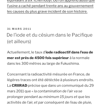
équivalant à six Tchernobyl. Où l’on apprend aussi que
l’usine a caché pendant trente ans au gouvernement
les causes du plus grave incident de son histoire.
PUBLIÉ
31 MARS 2011
LE
De l’iode et du césium dans le Pacifique
(et ailleurs)
Actuellement, le taux d’
iode radioactif dans l’eau de
mer est près de 4500 fois supérieur
à la normale
dans les 300 mètres au large de Fukushima.
Concernant la radioactivité mésurée en France, de
légères traces ont été détéctée à plusieurs endroits.
La
CRIIRAD
précise que dans un communiqué du 29
mars 2011 que «
la contamination de l’air va se
prolonger pendant au minimum 15 jours et que les
activités de l’air, et par conséquent de l’eau de pluie,