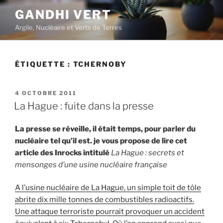
Aller
GANDHI VERT
au
Argile, Nucléaire et Verts de Terres
contenu
principal
ÉTIQUETTE :
TCHERNOBY
PUBLIÉ
4 OCTOBRE 2011
LE
La Hague : fuite dans la presse
La presse se réveille, il était temps, pour parler du
nucléaire tel qu’il est. je vous propose de lire cet
article des Inrocks intitulé
La Hague : secrets et
mensonges d’une usine nucléaire française
A l’usine nucléaire de La Hague, un simple toit de tôle
abrite dix mille tonnes de combustibles radioactifs.
Une attaque terroriste pourrait provoquer un accident