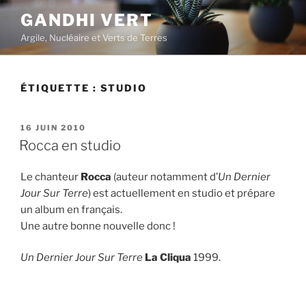
Aller
GANDHI VERT
au
Argile, Nucléaire et Verts de Terres
contenu
principal
ÉTIQUETTE :
STUDIO
PUBLIÉ
16 JUIN 2010
LE
Rocca en studio
Le chanteur
Rocca
(auteur notamment d’
Un Dernier
Jour Sur Terre
) est actuellement en studio et prépare
un album en français.
Une autre bonne nouvelle donc !
Un Dernier Jour Sur Terre
La Cliqua
1999.