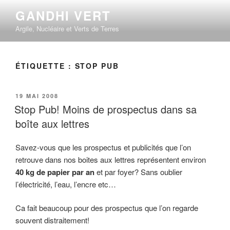
Aller
GANDHI VERT
au
Argile, Nucléaire et Verts de Terres
contenu
principal
ÉTIQUETTE :
STOP PUB
PUBLIÉ
19 MAI 2008
LE
Stop Pub! Moins de prospectus dans sa
boîte aux lettres
Savez-vous que les prospectus et publicités que l’on
retrouve dans nos boites aux lettres représentent environ
40 kg de papier par an
et par foyer? Sans oublier
l’électricité, l’eau, l’encre etc…
Ca fait beaucoup pour des prospectus que l’on regarde
souvent distraitement!