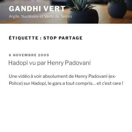
Aller
GANDHI VERT
au
Argile, Nucléaire et Verts de Terres
contenu
principal
ÉTIQUETTE :
STOP PARTAGE
PUBLIÉ
6 NOVEMBRE 2009
LE
Hadopi vu par Henry Padovani
Une vidéo à voir absolument de Henry Padovani (ex-
Police) sur Hadopi, le gars a tout compris… et c’est rare !