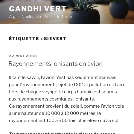
Aller
GANDHI VERT
au
Argile, Nucléaire et Verts de Terres
contenu
principal
ÉTIQUETTE :
SIEVERT
PUBLIÉ
22 MAI 2008
LE
Rayonnements ionisants en avion
Il faut le savoir, l’avion n’est pas seulement mauvais
pour l’environnement (rejet de C02 et pollution de l’air).
Lors de chaque voyage, le corps humain est soumis
aux rayonnements cosmiques, ionisants.
Ce rayonnement provient du soleil, comme l’avion vole
à une hauteur de 10 000 à 12 000 mètres, le
rayonnement est 100 à 300 fois plus élevé qu’au sol.