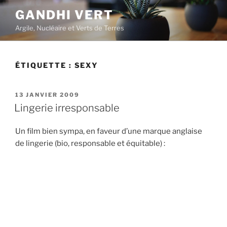
Aller
GANDHI VERT
au
Argile, Nucléaire et Verts de Terres
contenu
principal
ÉTIQUETTE :
SEXY
PUBLIÉ
13 JANVIER 2009
LE
Lingerie irresponsable
Un film bien sympa, en faveur d’une marque anglaise
de lingerie (bio, responsable et équitable) :