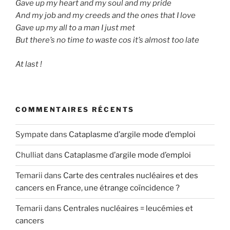
Gave up my heart and my soul and my pride
And my job and my creeds and the ones that I love
Gave up my all to a man I just met
But there’s no time to waste cos it’s almost too late
At last !
COMMENTAIRES RÉCENTS
Sympate
dans
Cataplasme d’argile mode d’emploi
Chulliat
dans
Cataplasme d’argile mode d’emploi
Temarii
dans
Carte des centrales nucléaires et des
cancers en France, une étrange coïncidence ?
Temarii
dans
Centrales nucléaires = leucémies et
cancers