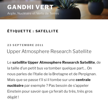
Aller
GANDHI VERT
au
Argile, Nucléaire et Verts de Terres
contenu
principal
ÉTIQUETTE :
SATELLITE
PUBLIÉ
23 SEPTEMBRE 2011
LE
Upper Atmosphere Research Satellite
Le
satellite
Upper Atmosphere Research Satellite
, de
la taille d’un petit bus va tomber quelque part… On
nous parles de l’Italie de la Bretagne et de Perpignan.
Mais que se passe t’il si il tombe sur une
centrale
nucléaire
par exemple ? Pas besoin de s’appeler
Einstein pour savoir que ça ferait du très, très gros
dégât !