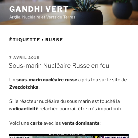
Aller
GANDHI VERT
au
Argile, Nucléaire et Verts de Terres
contenu
principal
ÉTIQUETTE :
RUSSE
PUBLIÉ
7 AVRIL 2015
LE
Sous-marin Nucléaire Russe en feu
Un
sous-marin nucléaire russe
a pris feu sur le site de
Zvezdotchka
.
Si le réacteur nucléaire du sous marin est touché la
radioactivité
relâchée pourrait être très importante.
Voici une
carte
avec les
vents dominants
: