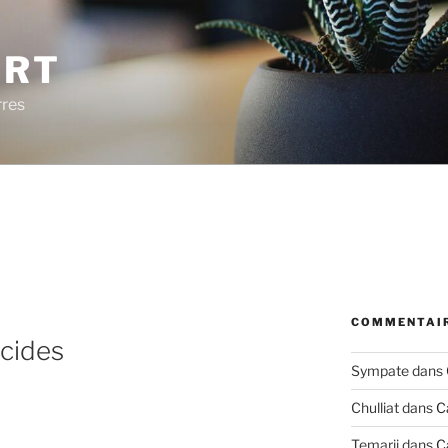
ERT
rres
COMMENTAIR
icides
Sympate
dans
Chulliat
dans
C
Temarii
dans
C