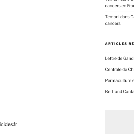
cancers en Fra
Temarii
dans
C
cancers
ARTICLES R
Lettre de Gandh
Centrale de Chi
Permaculture et
Bertrand Canta
cides.fr