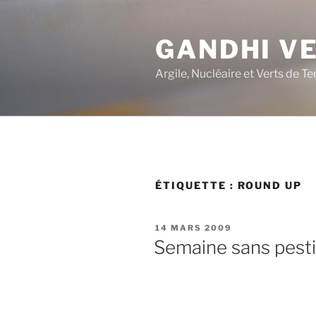
Aller
au
GANDHI V
contenu
principal
Argile, Nucléaire et Verts de Te
ÉTIQUETTE :
ROUND UP
PUBLIÉ
14 MARS 2009
LE
Semaine sans pest