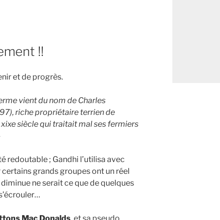
ment !!
nir et de progrès.
 terme vient du nom de Charles
, riche propriétaire terrien de
e xixe siècle qui traitait mal ses fermiers
»
ité redoutable ; Gandhi l’utilisa avec
r certains grands groupes ont un réel
si diminue ne serait ce que de quelques
s’écrouler…
ttons Mac Donalds
, et sa pseudo