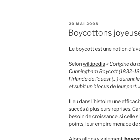
PUBLIÉ
20 MAI 2008
LE
Boycottons joyeuse
Le boycott est une notion d’ave
Selon
wikipedia
« L’origine du
Cunningham Boycott (1832-1897)
l’Irlande de l’ouest (…) durant l
et subit un blocus de leur part. 
Il eu dans l’histoire une efficac
succès à plusieurs reprises. Ca
besoin de croissance, si celle 
points, leur empire menace de 
Alors allons y gaiement,
boyco