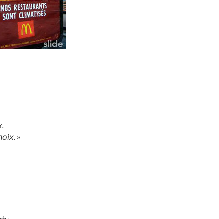
x.
hoix. »