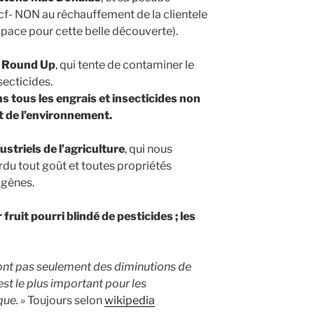
f- NON au réchauffement de la clientele
space pour cette belle découverte).
n Round Up
, qui tente de contaminer le
ecticides.
 tous les engrais et insecticides non
t de l’environnement.
striels de l’agriculture
, qui nous
rdu tout goût et toutes propriétés
igènes.
r fruit pourri blindé de pesticides ; les
ont pas seulement des diminutions de
 est le plus important pour les
ue. »
Toujours selon
wikipedia