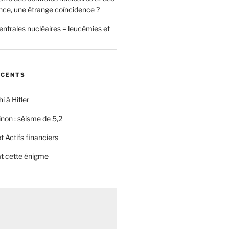
nce, une étrange coïncidence ?
entrales nucléaires = leucémies et
ÉCENTS
i à Hitler
non : séisme de 5,2
 Actifs financiers
t cette énigme