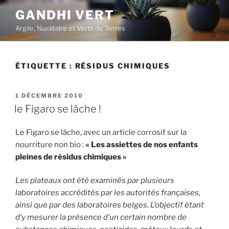
Aller
GANDHI VERT
au
Argile, Nucléaire et Verts de Terres
contenu
principal
ÉTIQUETTE :
RÉSIDUS CHIMIQUES
PUBLIÉ
1 DÉCEMBRE 2010
LE
le Figaro se lâche !
Le Figaro se lâche, avec un article corrosif sur la
nourriture non bio :
« Les assiettes de nos enfants
pleines de résidus chimiques »
Les plateaux ont été examinés par plusieurs
laboratoires accrédités par les autorités françaises,
ainsi que par des laboratoires belges. L’objectif étant
d’y mesurer la présence d’un certain nombre de