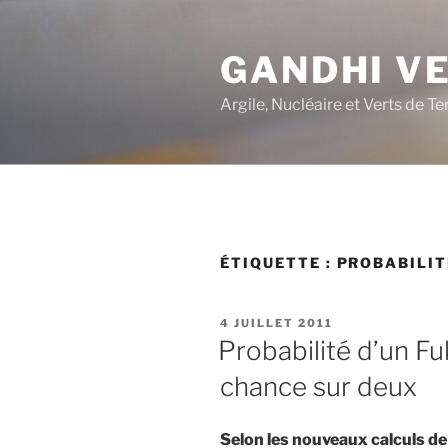
Aller
au
GANDHI V
contenu
principal
Argile, Nucléaire et Verts de Te
ÉTIQUETTE :
PROBABILIT
PUBLIÉ
4 JUILLET 2011
LE
Probabilité d’un F
chance sur deux
Selon les nouveaux calculs de