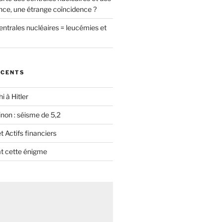
nce, une étrange coïncidence ?
entrales nucléaires = leucémies et
ÉCENTS
i à Hitler
non : séisme de 5,2
 Actifs financiers
t cette énigme