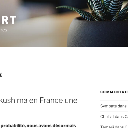
ERT
rres
É
COMMENTAIR
ukushima en France une
Sympate
dans
Chulliat
dans
C
 probabilité, nous avons désormais
Temarii
dans
C