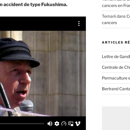
un accident de type Fukushima.
cancers en Fra
Temarii
dans
C
cancers
ARTICLES R
Lettre de Gandh
Centrale de Chi
Permaculture et
Bertrand Canta