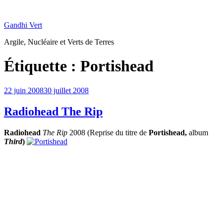
Aller
au
Gandhi Vert
contenu
principal
Argile, Nucléaire et Verts de Terres
Étiquette :
Portishead
Publié
22 juin 2008
30 juillet 2008
le
Radiohead The Rip
Radiohead
The Rip
2008 (Reprise du titre de
Portishead,
album
Third
)