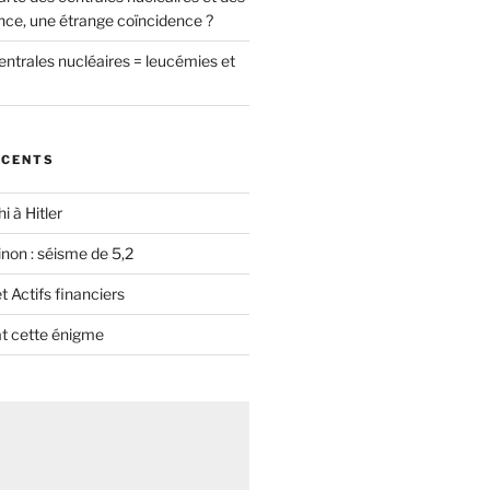
nce, une étrange coïncidence ?
entrales nucléaires = leucémies et
ÉCENTS
i à Hitler
non : séisme de 5,2
 Actifs financiers
t cette énigme