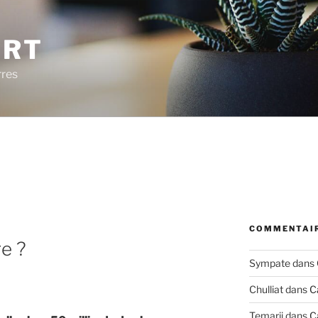
ERT
rres
COMMENTAIR
re ?
Sympate
dans
Chulliat
dans
C
Temarii
dans
C