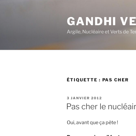
Aller
au
GANDHI V
contenu
principal
Argile, Nucléaire et Verts de Te
ÉTIQUETTE :
PAS CHER
PUBLIÉ
3 JANVIER 2012
LE
Pas cher le nucléai
Oui, avant que ça pète !