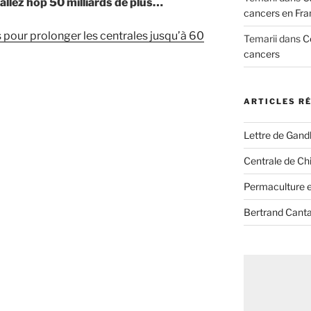
 allez hop 50 milliards de plus…
cancers en Fra
s pour prolonger les centrales jusqu’à 60
Temarii
dans
C
cancers
ARTICLES R
Lettre de Gandh
Centrale de Chi
Permaculture et
Bertrand Canta