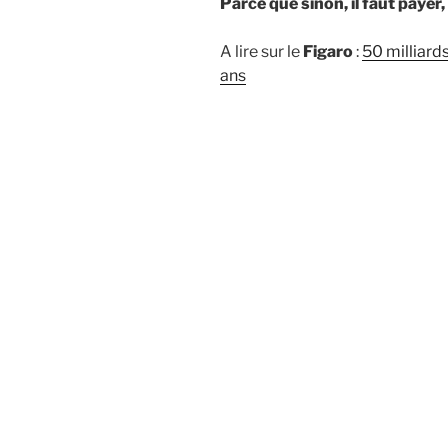
Parce que sinon, il faut payer,
A lire sur le
Figaro
:
50 milliard
ans