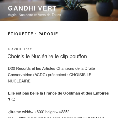
Aller
GANDHI VERT
au
Argile, Nucléaire et Verts de Terres
contenu
principal
ÉTIQUETTE :
PARODIE
PUBLIÉ
9 AVRIL 2012
LE
Choisis le Nucléaire le clip bouffon
D20 Records et les Artistes Chanteurs de la Droite
Conservatrice (ACDC) présentent : CHOISIS LE
NUCLÉAIRE!
Elle est pas belle la France de Goldman et des Enfoirés
?
😉
<iframe width= »600″ height= »335″
src= »http://www.youtube.com/embed/KwWQZ5rN1nc?