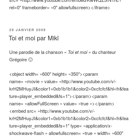
rel=0″ frameborder= »0″ allowfullscreen></iframe>
PUBLIÉ
29 JANVIER 2009
LE
Toi et moi par Mikl
Une parodie de la chanson
« Toi et moi »
du chanteur
Grégoire 🙂
<object width= »600″ height= »350″><param
name= »movie » value= »http://www.youtube.com/v/-
krH2MHuyJI&color1=0xb1b1b1&color2=0xcfcfcf&hl=fr&fea
ture=player_embedded&fs=1″></param><param
name= »allowFullScreen » value= »true »></param>
<embed src= »http://www.youtube.com/v/-
krH2MHuyJI&color1=0xb1b1b1&color2=0xcfcfcf&hl=fr&fea
ture=player_embedded&fs=1″ type= »application/x-
shockwave-flash » allowfullscreen= »true » width= »600″