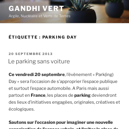
Aller
GANDHI VERT
au
Argile, Nucléaire et Verts de Terres
contenu
principal
ÉTIQUETTE :
PARKING DAY
PUBLIÉ
20 SEPTEMBRE 2013
LE
Le parking sans voiture
Ce vendredi 20 septembre
, l’évènement « Park(ing)
Day » sera l’occasion de s’approprier l’espace publique
et surtout l’espace automobile. A Paris mais aussi
partout en
France
, les places de
parking
deviendront
des lieux d’initiatives engagées, originales, créatives et
écologiques.
Sautons sur l’occasion pour imaginer une nouvelle