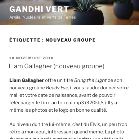
Aller
GANDHI VERT
au
Argile, Nucléaire et Verts de Terres
contenu
principal
ÉTIQUETTE :
NOUVEAU GROUPE
PUBLIÉ
10 NOVEMBRE 2010
LE
Liam Gallagher (nouveau groupe)
Liam Gallagher
offre un titre
Bring the Light
de son
nouveau groupe
Beady Eye
, il vous faudra donner votre
mail et votre date de naissance, avant de pouvoir
télécharger le titre au format mp3 (320kb/s). Il y a
même les photos et le logo en bonne qualité.
Au niveau du titre lui-même, c’est du Elvis, un peu trop
rétro à mon gout, intéressant quand même. La photo