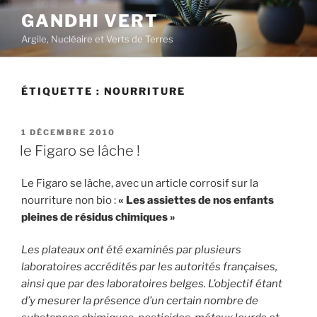
Aller
GANDHI VERT
au
Argile, Nucléaire et Verts de Terres
contenu
principal
ÉTIQUETTE :
NOURRITURE
PUBLIÉ
1 DÉCEMBRE 2010
LE
le Figaro se lâche !
Le Figaro se lâche, avec un article corrosif sur la
nourriture non bio :
« Les assiettes de nos enfants
pleines de résidus chimiques »
Les plateaux ont été examinés par plusieurs
laboratoires accrédités par les autorités françaises,
ainsi que par des laboratoires belges. L’objectif étant
d’y mesurer la présence d’un certain nombre de