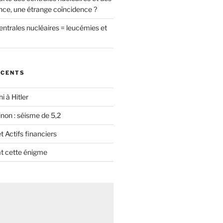
nce, une étrange coïncidence ?
entrales nucléaires = leucémies et
ÉCENTS
i à Hitler
non : séisme de 5,2
 Actifs financiers
t cette énigme