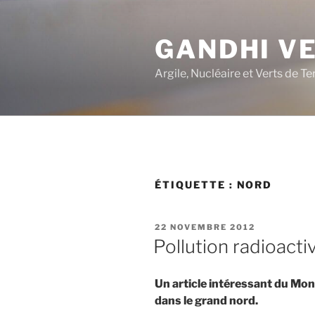
Aller
au
GANDHI V
contenu
principal
Argile, Nucléaire et Verts de Te
ÉTIQUETTE :
NORD
PUBLIÉ
22 NOVEMBRE 2012
LE
Pollution radioacti
Un article intéressant du Mon
dans le grand nord.