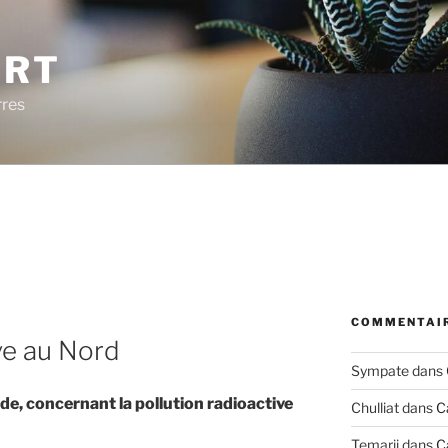
ERT
rres
COMMENTAIR
ve au Nord
Sympate
dans
de, concernant la pollution radioactive
Chulliat
dans
C
Temarii
dans
C