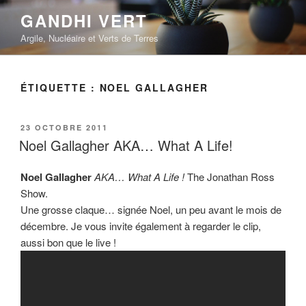
Aller
GANDHI VERT
au
Argile, Nucléaire et Verts de Terres
contenu
principal
ÉTIQUETTE :
NOEL GALLAGHER
PUBLIÉ
23 OCTOBRE 2011
LE
Noel Gallagher AKA… What A Life!
Noel Gallagher
AKA… What A Life !
The Jonathan Ross
Show.
Une grosse claque… signée Noel, un peu avant le mois de
décembre. Je vous invite également à regarder le clip,
aussi bon que le live !