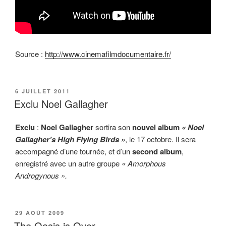
Source :
http://www.cinemafilmdocumentaire.fr/
PUBLIÉ
6 JUILLET 2011
LE
Exclu Noel Gallagher
Exclu
:
Noel Gallagher
sortira son
nouvel album
« Noel
Gallagher’s High Flying Birds »
, le 17 octobre. Il sera
accompagné d’une tournée, et d’un
second album
,
enregistré avec un autre groupe
« Amorphous
Androgynous ».
PUBLIÉ
29 AOÛT 2009
LE
The Oasis is Over