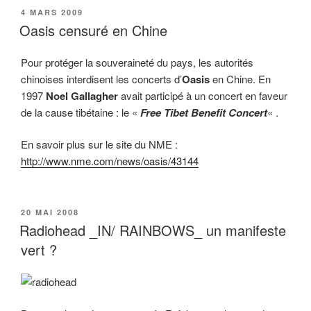
PUBLIÉ
4 MARS 2009
LE
Oasis censuré en Chine
Pour protéger la souveraineté du pays, les autorités
chinoises interdisent les concerts d’
Oasis
en Chine. En
1997
Noel Gallagher
avait participé à un concert en faveur
de la cause tibétaine : le «
Free Tibet Benefit Concert
« .
En savoir plus sur le site du NME :
http://www.nme.com/news/oasis/43144
PUBLIÉ
20 MAI 2008
LE
Radiohead _IN/ RAINBOWS_ un manifeste
vert ?