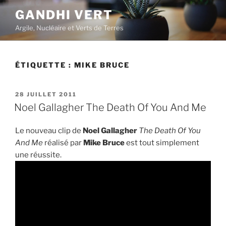
Aller
GANDHI VERT
au
Argile, Nucléaire et Verts de Terres
contenu
principal
ÉTIQUETTE :
MIKE BRUCE
PUBLIÉ
28 JUILLET 2011
LE
Noel Gallagher The Death Of You And Me
Le nouveau clip de
Noel Gallagher
The Death Of You
And Me
réalisé par
Mike Bruce
est tout simplement
une réussite.