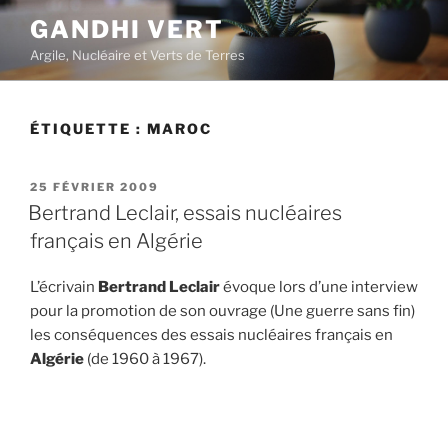
Aller
GANDHI VERT
au
Argile, Nucléaire et Verts de Terres
contenu
principal
ÉTIQUETTE :
MAROC
PUBLIÉ
25 FÉVRIER 2009
LE
Bertrand Leclair, essais nucléaires
français en Algérie
L’écrivain
Bertrand Leclair
évoque lors d’une interview
pour la promotion de son ouvrage (Une guerre sans fin)
les conséquences des essais nucléaires français en
Algérie
(de 1960 à 1967).