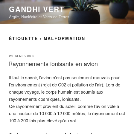
Aller
GANDHI VERT
au
Argile, Nucléaire et Verts de Terres
contenu
principal
ÉTIQUETTE :
MALFORMATION
PUBLIÉ
22 MAI 2008
LE
Rayonnements ionisants en avion
Il faut le savoir, l’avion n’est pas seulement mauvais pour
l’environnement (rejet de C02 et pollution de l’air). Lors de
chaque voyage, le corps humain est soumis aux
rayonnements cosmiques, ionisants.
Ce rayonnement provient du soleil, comme l’avion vole à
une hauteur de 10 000 à 12 000 mètres, le rayonnement est
100 à 300 fois plus élevé qu’au sol.