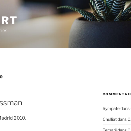
ERT
rres
0
COMMENTAIR
essman
Sympate
dans
adrid 2010.
Chulliat
dans
C
Temarii
dans
C