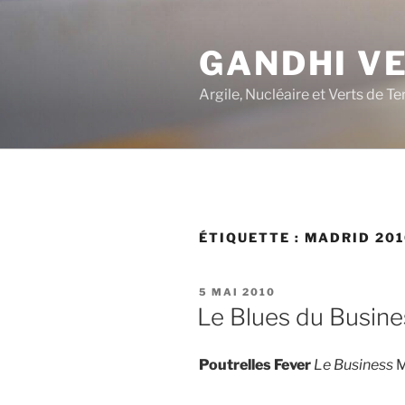
Aller
au
GANDHI V
contenu
principal
Argile, Nucléaire et Verts de Te
ÉTIQUETTE :
MADRID 201
PUBLIÉ
5 MAI 2010
LE
Le Blues du Busin
Poutrelles Fever
Le Business
M