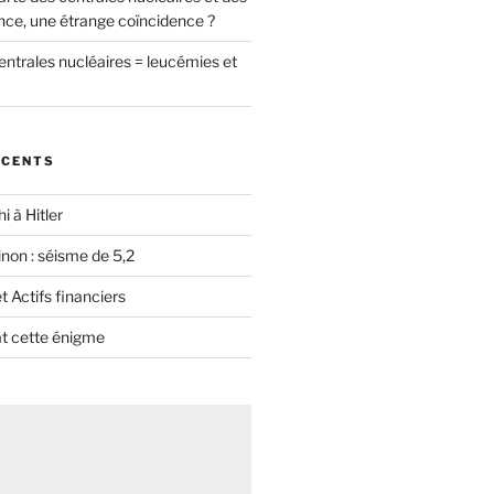
nce, une étrange coïncidence ?
entrales nucléaires = leucémies et
ÉCENTS
i à Hitler
non : séisme de 5,2
 Actifs financiers
t cette énigme