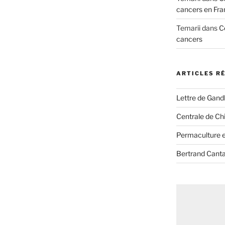
cancers en Fra
Temarii
dans
C
cancers
ARTICLES R
Lettre de Gandh
Centrale de Chi
Permaculture et
Bertrand Canta