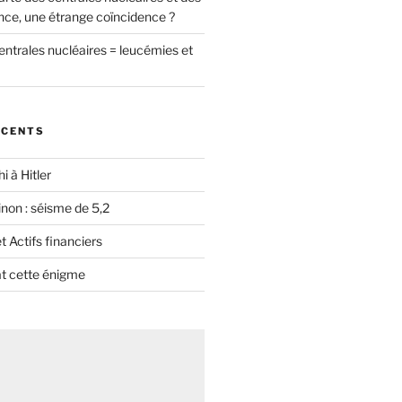
nce, une étrange coïncidence ?
entrales nucléaires = leucémies et
ÉCENTS
i à Hitler
non : séisme de 5,2
 Actifs financiers
t cette énigme