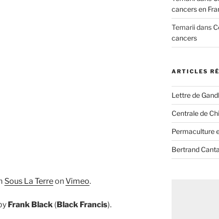
cancers en Fra
Temarii
dans
C
cancers
ARTICLES R
Lettre de Gandh
Centrale de Chi
Permaculture et
Bertrand Canta
m
Sous La Terre
on
Vimeo
.
 by
Frank Black
(
Black Francis
).