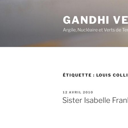
Aller
au
GANDHI V
contenu
principal
Argile, Nucléaire et Verts de Te
ÉTIQUETTE :
LOUIS COLL
PUBLIÉ
12 AVRIL 2010
LE
Sister Isabelle Fra