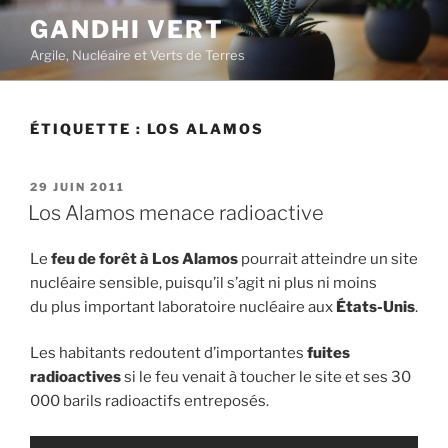
Aller
GANDHI VERT
au
Argile, Nucléaire et Verts de Terres
contenu
principal
ÉTIQUETTE :
LOS ALAMOS
PUBLIÉ
29 JUIN 2011
LE
Los Alamos menace radioactive
Le
feu de forêt à Los Alamos
pourrait atteindre un site
nucléaire sensible, puisqu’il s’agit ni plus ni moins
du plus important laboratoire nucléaire aux
États-Unis
.
Les habitants redoutent d’importantes
fuites
radioactives
si le feu venait à toucher le site et ses 30
000 barils radioactifs entreposés.