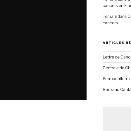
cancers en Fra
Temarii
dans
C
cancers
ARTICLES R
Lettre de Gandh
Centrale de Chi
Permaculture et
Bertrand Canta