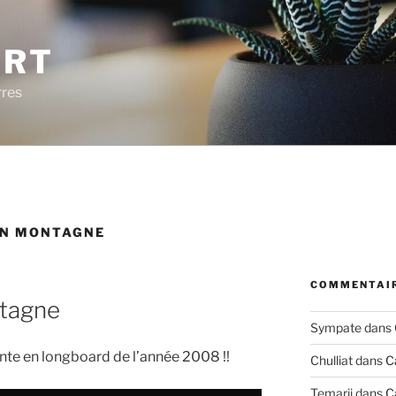
ERT
rres
N MONTAGNE
COMMENTAIR
tagne
Sympate
dans
nte en longboard de l’année 2008 !!
Chulliat
dans
C
Temarii
dans
C