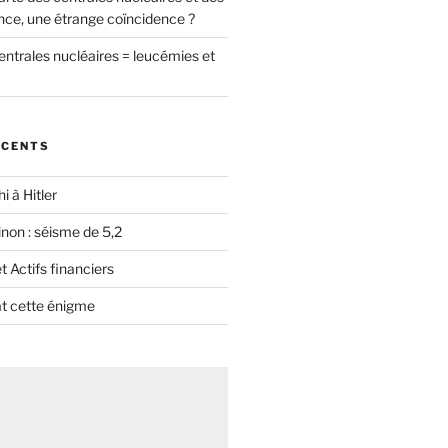
nce, une étrange coïncidence ?
entrales nucléaires = leucémies et
ÉCENTS
i à Hitler
non : séisme de 5,2
 Actifs financiers
t cette énigme