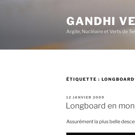
Aller
au
GANDHI V
contenu
principal
Argile, Nucléaire et Verts de Te
ÉTIQUETTE :
LONGBOARD
PUBLIÉ
12 JANVIER 2009
LE
Longboard en mon
Assurément la plus belle desce