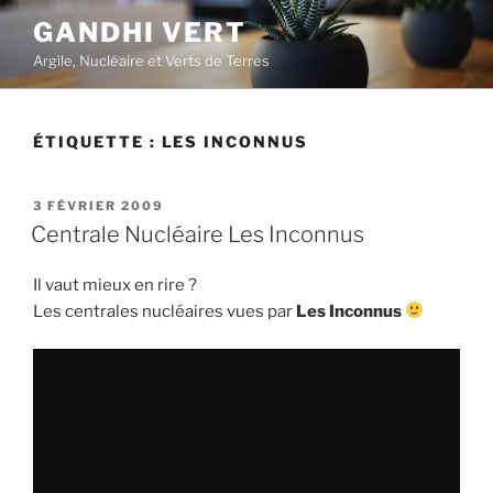
Aller
GANDHI VERT
au
Argile, Nucléaire et Verts de Terres
contenu
principal
ÉTIQUETTE :
LES INCONNUS
PUBLIÉ
3 FÉVRIER 2009
LE
Centrale Nucléaire Les Inconnus
Il vaut mieux en rire ?
Les centrales nucléaires vues par
Les Inconnus