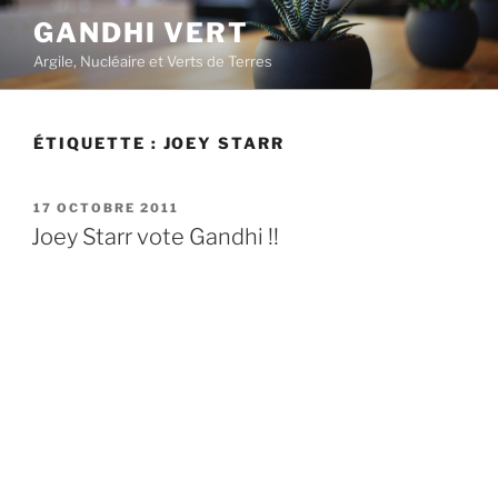
Aller
GANDHI VERT
au
Argile, Nucléaire et Verts de Terres
contenu
principal
ÉTIQUETTE :
JOEY STARR
PUBLIÉ
17 OCTOBRE 2011
LE
Joey Starr vote Gandhi !!