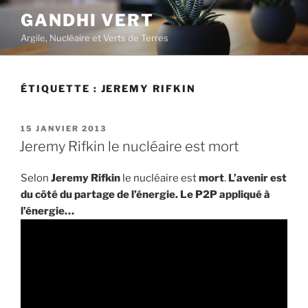
Aller
GANDHI VERT
au
Argile, Nucléaire et Verts de Terres
contenu
principal
ÉTIQUETTE :
JEREMY RIFKIN
PUBLIÉ
15 JANVIER 2013
LE
Jeremy Rifkin le nucléaire est mort
Selon
Jeremy Rifkin
le nucléaire est
mort
.
L’avenir est
du côté du partage de l’énergie. Le P2P appliqué à
l’énergie…