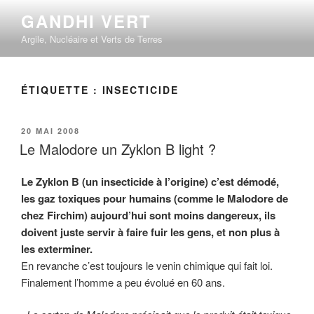
Aller
GANDHI VERT
au
Argile, Nucléaire et Verts de Terres
contenu
principal
ÉTIQUETTE :
INSECTICIDE
PUBLIÉ
20 MAI 2008
LE
Le Malodore un Zyklon B light ?
Le Zyklon B (un insecticide à l’origine) c’est démodé,
les gaz toxiques pour humains (comme le Malodore de
chez Firchim) aujourd’hui sont moins dangereux, ils
doivent juste servir à faire fuir les gens, et non plus à
les exterminer.
En revanche c’est toujours le venin chimique qui fait loi.
Finalement l’homme a peu évolué en 60 ans.