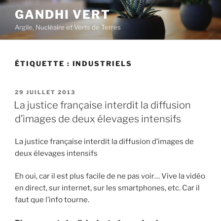
Aller
GANDHI VERT
au
Argile, Nucléaire et Verts de Terres
contenu
principal
ÉTIQUETTE :
INDUSTRIELS
PUBLIÉ
29 JUILLET 2013
LE
La justice française interdit la diffusion
d’images de deux élevages intensifs
La justice française interdit la diffusion d’images de
deux élevages intensifs
Eh oui, car il est plus facile de ne pas voir… Vive la vidéo
en direct, sur internet, sur les smartphones, etc. Car il
faut que l’info tourne.