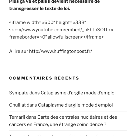
Plus ça va et plus il devient nécessaire de
transgresser le texte de loi.
<iframe width= »600″ height= »338″
src= »//www.youtube.com/embed/_pEhJbSO1fo »
frameborder= »0″ allowfullscreen></iframe>
A lire sur
http://www.huffingtonpost.fr/
COMMENTAIRES RÉCENTS
Sympate
dans
Cataplasme d’argile mode d’emploi
Chulliat
dans
Cataplasme d’argile mode d’emploi
Temarii
dans
Carte des centrales nucléaires et des
cancers en France, une étrange coïncidence ?