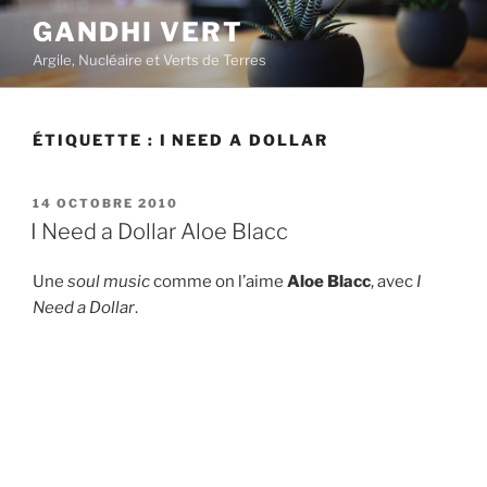
Aller
GANDHI VERT
au
Argile, Nucléaire et Verts de Terres
contenu
principal
ÉTIQUETTE :
I NEED A DOLLAR
PUBLIÉ
14 OCTOBRE 2010
LE
I Need a Dollar Aloe Blacc
Une
soul music
comme on l’aime
Aloe Blacc
, avec
I
Need a Dollar
.