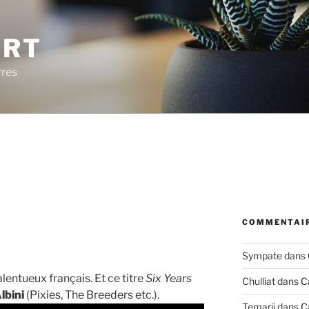
ERT
rres
COMMENTAIR
Sympate
dans
alentueux français. Et ce titre
Six Years
Chulliat
dans
C
lbini
(Pixies, The Breeders etc.).
Temarii
dans
C