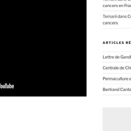
cancers en Fra
Temarii
dans
C
cancers
ARTICLES R
Lettre de Gandh
Centrale de Chi
Permaculture et
Bertrand Canta