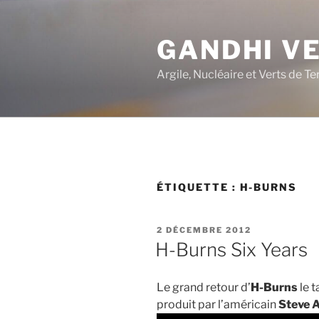
Aller
au
GANDHI V
contenu
principal
Argile, Nucléaire et Verts de Te
ÉTIQUETTE :
H-BURNS
PUBLIÉ
2 DÉCEMBRE 2012
LE
H-Burns Six Years
Le grand retour d’
H-Burns
le t
produit par l’américain
Steve A