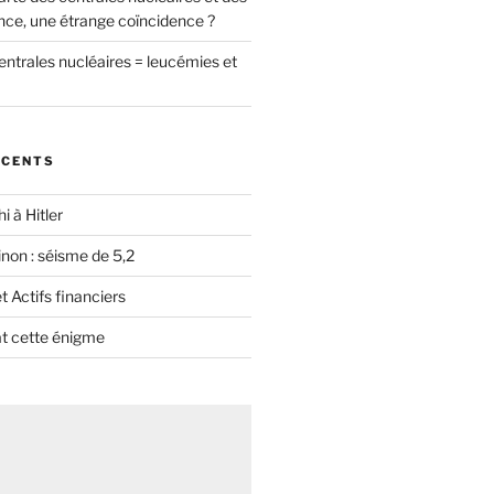
nce, une étrange coïncidence ?
entrales nucléaires = leucémies et
ÉCENTS
i à Hitler
non : séisme de 5,2
 Actifs financiers
t cette énigme