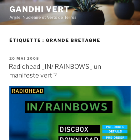
Aller
GANDHI VERT
au
Argile, Nucléaire et Verts de Terres
contenu
principal
ÉTIQUETTE :
GRANDE BRETAGNE
PUBLIÉ
20 MAI 2008
LE
Radiohead _IN/ RAINBOWS_ un
manifeste vert ?