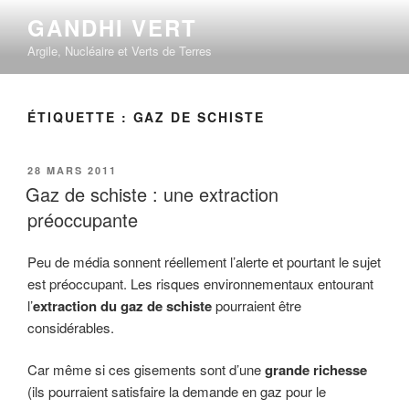
Aller
GANDHI VERT
au
Argile, Nucléaire et Verts de Terres
contenu
principal
ÉTIQUETTE :
GAZ DE SCHISTE
PUBLIÉ
28 MARS 2011
LE
Gaz de schiste : une extraction
préoccupante
Peu de média sonnent réellement l’alerte et pourtant le sujet
est préoccupant. Les risques environnementaux entourant
l’
extraction du gaz de schiste
pourraient être
considérables.
Car même si ces gisements sont d’une
grande richesse
(ils pourraient satisfaire la demande en gaz pour le