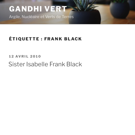
Aller
GANDHI VERT
au
Argile, Nucléaire et Verts de Terres
contenu
principal
ÉTIQUETTE :
FRANK BLACK
PUBLIÉ
12 AVRIL 2010
LE
Sister Isabelle Frank Black