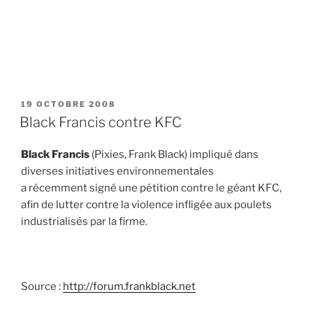
PUBLIÉ
19 OCTOBRE 2008
LE
Black Francis contre KFC
Black Francis
(Pixies, Frank Black) impliqué dans
diverses initiatives environnementales
a récemment signé une pétition contre le géant KFC,
afin de lutter contre la violence infligée aux poulets
industrialisés par la firme.
Source :
http://forum.frankblack.net