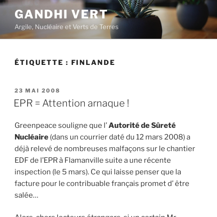
Aller
GANDHI VERT
au
Argile, Nucléaire et Verts de Terres
contenu
principal
ÉTIQUETTE :
FINLANDE
PUBLIÉ
23 MAI 2008
LE
EPR = Attention arnaque !
Greenpeace souligne que l’
Autorité de Sûreté
Nucléaire
(dans un courrier daté du 12 mars 2008) a
déjà relevé de nombreuses malfaçons sur le chantier
EDF de l’EPR à Flamanville suite a une récente
inspection (le 5 mars). Ce qui laisse penser que la
facture pour le contribuable français promet d’ être
salée…