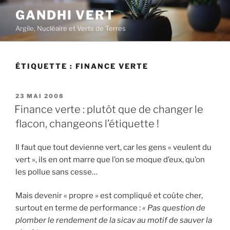
Aller
GANDHI VERT
au
Argile, Nucléaire et Verts de Terres
contenu
principal
ÉTIQUETTE :
FINANCE VERTE
PUBLIÉ
23 MAI 2008
LE
Finance verte : plutôt que de changer le
flacon, changeons l’étiquette !
Il faut que tout devienne vert, car les gens « veulent du
vert », ils en ont marre que l’on se moque d’eux, qu’on
les pollue sans cesse…
Mais devenir « propre » est compliqué et coûte cher,
surtout en terme de performance :
« Pas question de
plomber le rendement de la sicav au motif de sauver la